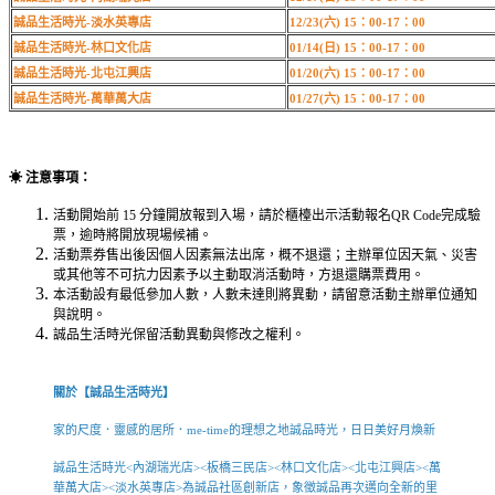
誠品生活時光-淡水英專店
12/23(六) 15：00-17：00
誠品生活時光-林口文化店
01/14(日) 15：00-17：00
誠品生活時光-北屯江興店
01/20(六) 15：00-17：00
誠品生活時光-萬華萬大店
01/27(六) 15：00-17：00
☀ 注意事項：
活動開始前 15 分鐘開放報到入場，請於櫃檯出示活動報名QR Code完成驗
票，逾時將開放現場候補。
活動票券售出後因個人因素無法出席，概不退還；主辦單位因天氣、災害
或其他等不可抗力因素予以主動取消活動時，方退還購票費用。
本活動設有最低參加人數，人數未達則將異動，請留意活動主辦單位通知
與說明。
誠品生活時光保留活動異動與修改之權利。
關於【誠品生活時光】
家的尺度．靈感的居所．me-time的理想之地誠品時光，日日美好月煥新
誠品生活時光<內湖瑞光店><板橋三民店><林口文化店><北屯江興店><萬
華萬大店><淡水英專店>為誠品社區創新店，象徵誠品再次邁向全新的里