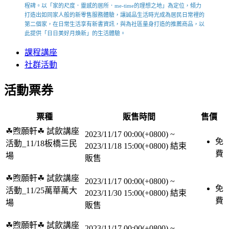
程碑。以「家的尺度．靈感的居所．me-time的理想之地」為定位，傾力
打造出如同家人般的新零售服務體驗，讓誠品生活時光成為居民日常裡的
第二個家，在日常生活享有新書資訊，與為社區量身打造的推薦商品，以
此提供「日日美好月煥新」的生活體驗。
課程講座
社群活動
活動票券
票種
販售時間
售價
☘︎煦願軒☘︎ 試飲講座
2023/11/17 00:00(+0800)
~
免
活動_11/18板橋三民
2023/11/18 15:00(+0800)
結束
費
場
販售
☘︎煦願軒☘︎ 試飲講座
2023/11/17 00:00(+0800)
~
免
活動_11/25萬華萬大
2023/11/30 15:00(+0800)
結束
費
場
販售
☘︎煦願軒☘︎ 試飲講座
2023/11/17 00:00(+0800)
~