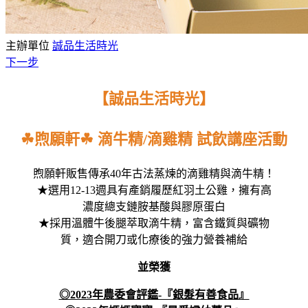
主辦單位
誠品生活時光
下一步
【誠品生活時光】
☘︎煦願軒☘︎ 滴牛精/滴雞精 試飲講座活動
煦願軒販售傳承40年古法蒸煉的滴雞精與滴牛精！
★選用12-13週具有產銷履歷紅羽土公雞，擁有高
濃度總支鏈胺基酸與膠原蛋白
★採用溫體牛後腿萃取滴牛精，富含鐵質與礦物
質，適合開刀或化療後的強力營養補給
並榮獲
◎2023年農委會評鑑-『銀髮有善食品』